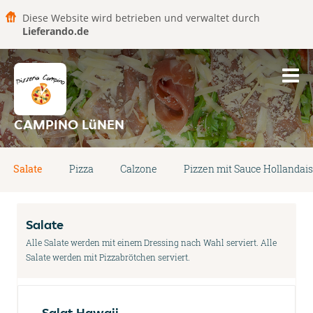
Diese Website wird betrieben und verwaltet durch
Lieferando.de
CAMPINO LüNEN
Salate
Pizza
Calzone
Pizzen mit Sauce Hollandai
Salate
Alle Salate werden mit einem Dressing nach Wahl serviert. Alle
Salate werden mit Pizzabrötchen serviert.
Salat Hawaii