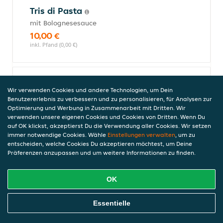
Tris di Pasta
mit Bolognesesauce
10,00 €
inkl. Pfand (0,00 €)
Maccheroni alla Funghi
Wir verwenden Cookies und andere Technologien, um Dein
mit Schinken, Broccoli, Champignons und
Benutzererlebnis zu verbessern und zu personalisieren, für Analysen zur
Optimierung und Werbung in Zusammenarbeit mit Dritten. Wir
Sahnesauce
verwenden unsere eigenen Cookies und Cookies von Dritten. Wenn Du
10,50 €
auf OK klickst, akzeptierst Du die Verwendung aller Cookies. Wir setzen
inkl. Pfand (0,00 €)
immer notwendige Cookies. Wähle
Einstellungen verwalten
, um zu
entscheiden, welche Cookies Du akzeptieren möchtest, um Deine
Präferenzen anzupassen und um weitere Informationen zu finden.
Tortellini al Forno
OK
mit Bolognesesauce
10,00 €
Online Essen Bestellen
Essentielle
inkl. Pfand (0,00 €)